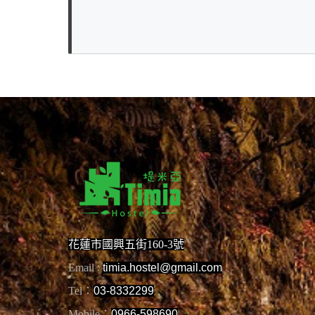
花蓮市國興五街160-3號
Email
timia.hostel@gmail.com
：
Tel：
03-8332299
Mobile：
0966-598690