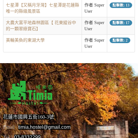
七星潭【又稱月牙灣】七星潭是花蓮縣
作者 Super
點擊數: 13
唯一的縣級風景區
User
大農大富平地森林園區【 花東縱谷中
作者 Super
點擊數: 17
的一顆翠綠寶石】
User
美輪美奐的東湖大學
作者 Super
點擊數: 2
User
花蓮市國興五街160-3號
Email
timia.hostel@gmail.com
：
Tel：
03-8332299