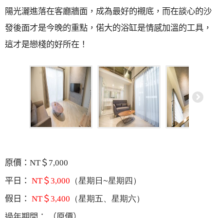
陽光灑進落在客廳牆面，成為最好的襯底，而在談心的沙
發後面才是今晚的重點，偌大的浴缸是情感加溫的工具，
這才是戀棧的好所在！
原價：
NT
＄
7,000
：
（星期日
~
星期四）
平日
NT
＄
3,000
：
（星期五、星期六）
假日
NT
＄3
,400
：
（原價）
過年期間