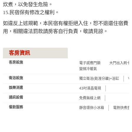
炊煮，以免發生危險。
15.民宿保有修改之權利。
如違反上述規範，本民宿有權拒絕入住，恕不退還住宿費
用，相關違法罰款請房客自行負責，敬請見諒。
客房資訊
客房設施
電子感應門鎖
大門出入刷卡
變頻冷暖氣
衛浴設施
獨立衛浴(乾溼分離)+浴缸
V
娛樂消遣
43吋液晶電視
通訊設備
免費無線上網
餐飲服務
靜音環保小冰箱
電熱快煮壺