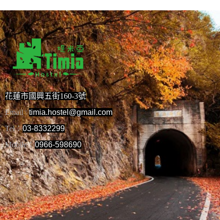
花蓮市國興五街160-3號
Email
timia.hostel@gmail.com
：
Tel：
03-8332299
Mobile：
0966-598690