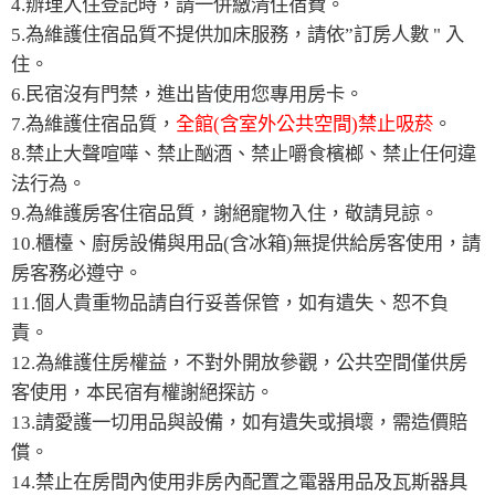
4.辦理入住登記時，請一併繳清住宿費。
5.為維護住宿品質不提供加床服務，請依”訂房人數 " 入
住。
6.民宿沒有門禁，進出皆使用您專用房卡。
7.為維護住宿品質，
全館(含室外公共空間)禁止吸菸
。
8.禁止大聲喧嘩、禁止酗酒、禁止嚼食檳榔、禁止任何違
法行為。
9.為維護房客住宿品質，謝絕寵物入住，敬請見諒。
10.櫃檯、廚房設備與用品(含冰箱)無提供給房客使用，請
房客務必遵守。
11.個人貴重物品請自行妥善保管，如有遺失、恕不負
責。
12.為維護住房權益，不對外開放參觀，公共空間僅供房
客使用，本民宿有權謝絕探訪。
13.請愛護一切用品與設備，如有遺失或損壞，需造價賠
償。
14.禁止在房間內使用非房內配置之電器用品及瓦斯器具