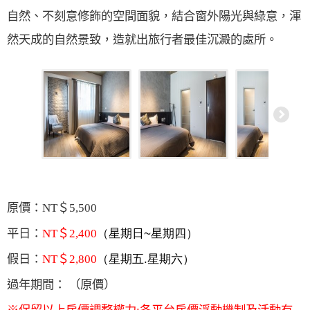
自然、不刻意修飾的空間面貌，結合窗外陽光與綠意，渾
然天成的自然景致，造就出旅行者最佳沉澱的處所。
原價：
NT
＄
5,500
：
（星期日
~
星期四）
平日
NT
＄
2,400
：
（星期五
.
星期六）
假日
NT
＄
2,800
：
（原價）
過年期間