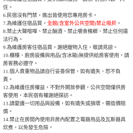
住。
6.民宿沒有門禁，進出皆使用您專用房卡。
7.為維護住宿品質，
全館(含室外公共空間)禁止吸菸
。
8.禁止大聲喧嘩、禁止酗酒、禁止嚼食檳榔、禁止任何違
法行為。
9.為維護房客住宿品質，謝絕寵物入住，敬請見諒。
10.櫃檯、廚房設備與用品(含冰箱)無提供給房客使用，請
房客務必遵守。
11.個人貴重物品請自行妥善保管，如有遺失、恕不負
責。
12.為維護住房權益，不對外開放參觀，公共空間僅供房
客使用，本民宿有權謝絕探訪。
13.請愛護一切用品與設備，如有遺失或損壞，需造價賠
償。
14.禁止在房間內使用非房內配置之電器用品及瓦斯器具
炊煮，以免發生危險。