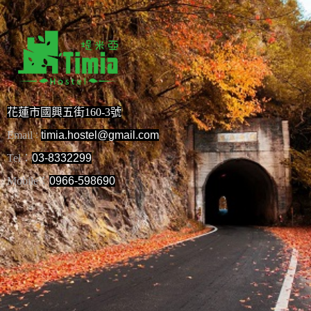
花蓮市國興五街160-3號
Email
timia.hostel@gmail.com
：
Tel：
03-8332299
Mobile：
0966-598690