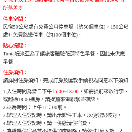
※保留以上房價調整權力;各平台房價浮動機制及活動有
所落差※
停車空間：
民宿50公尺處有免費公用停車場（約50個車位)，150公尺
處有免費路邊停車（約100個車位)。
貼心提醒：
Timia堤米亞為了讓旅客體驗花蓮特色早餐，因此未供應
早餐。
住房須知：
請詳閱住房須知，完成訂房及匯款手續視為同意以下須知
1.入住時間為當日下午
15:00~18:00
，如需提前來放行李、
或超過18:00進房，請提前來電聯繫並確認。
2.退房時間：上午11：00前。
3.辦理入住登記時，請出示證件正本，以便登記核對。
4.辦理入住登記時，請一併繳清住宿費。
5.為維護住宿品質不提供加床服務，請依”訂房人數 " 入