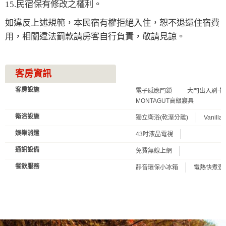
15.民宿保有修改之權利。
如違反上述規範，本民宿有權拒絕入住，恕不退還住宿費
用，相關違法罰款請房客自行負責，敬請見諒。
客房資訊
客房設施
電子感應門鎖
大門出入刷卡
MONTAGUT高級寢具
衛浴設施
獨立衛浴(乾溼分離)
Vanil
娛樂消遣
43吋液晶電視
通訊設備
免費無線上網
餐飲服務
靜音環保小冰箱
電熱快煮壺